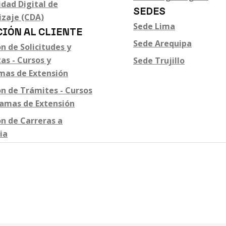
R
dad Digital de
Especialidad
SEDES
S
izaje (CDA)
Profesional
Sede Lima
C
IÓN AL CLIENTE
Especialízate y destaca
M
Sede Arequipa
en tu campo
n de Solicitudes y
i
Laboratorios
as - Cursos y
Sede Trujillo
O
Remotos
mas de Extensión
Aprendizaje sin límites
M
n de Trámites - Cursos
Tecsup Virtual
G
ramas de Extensión
Formación a distancia
d
n de Carreras a
c
ia
G
M
C