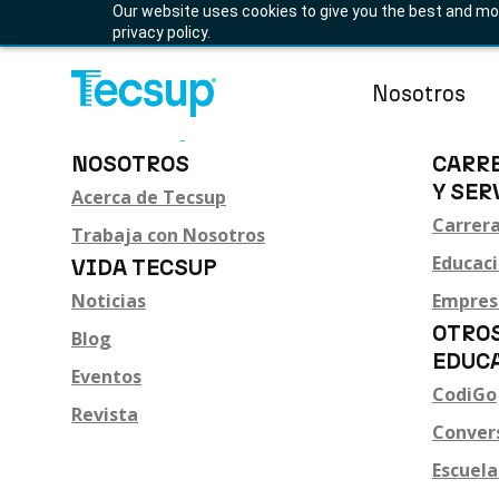
Bolsa de Trabajo
Our website uses cookies to give you the best and mos
privacy policy.
Nosotros
NOSOTROS
CARR
Conóceno
Y SER
Acerca de Tecsup
Tecsup es un
Carrer
Trabaja con Nosotros
educativa pri
Educac
VIDA TECSUP
de lucro, ded
Noticias
Empres
capacitar pro
OTRO
como brindar
Blog
EDUC
consultoría, 
Eventos
aplicación de
CodiGo
Revista
Acerca de T
Conver
Trabaja con
Escuel