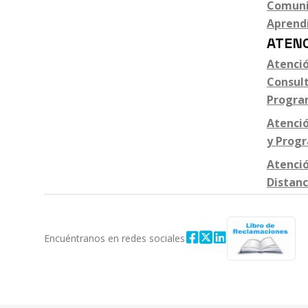
Comuni
Aprend
ATENC
Atenció
Consult
Progra
Atenció
y Prog
Atenció
Distanc
Encuéntranos en redes sociales