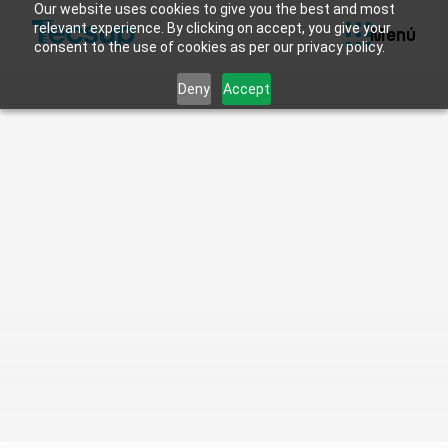
Servicios de Biblioteca
Our website uses cookies to give you the best and most
relevant experience. By clicking on accept, you give your
Menú
Sistema Académico U+
/
Segmento Adulto
consent to the use of cookies as per our privacy policy.
Deny
Accept