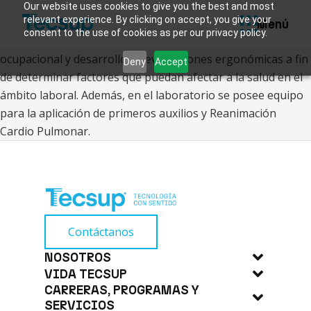
Servicios de Biblioteca
Laboratorio de Seguridad e higiene industrial
Our website uses cookies to give you the best and most
relevant experience. By clicking on accept, you give your
Laboratorio que permite que los estudiantes obtengan
Menú
Sistema Académico U+
consent to the use of cookies as per our privacy policy.
habilidades para la operación de equipos de monitoreo
ocupacional y desarrollo de evaluaciones ergonómicas a fin
Deny
Accept
de determinar factores que puedan afectar a la salud en el
ámbito laboral. Además, en el laboratorio se posee equipo
para la aplicación de primeros auxilios y Reanimación
Cardio Pulmonar.
Contáctanos
NOSOTROS
VIDA TECSUP
Acerca de Tecsup
CARRERAS, PROGRAMAS Y
Noticias
Trabaja con Nosotros
SERVICIOS