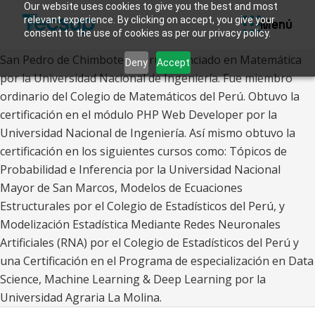
Servicios de Biblioteca
José Espinoza
Our website uses cookies to give you the best and most
relevant experience. By clicking on accept, you give your
Magister en Educación con mención en Docencia
Menú
Sistema Académico U+
consent to the use of cookies as per our privacy policy.
Universitaria e Investigación Pedagógica por la Universidad
San Pedro de Chimbote – Perú. Licenciado en Matemática
Deny
Accept
por la Universidad Nacional de Ingeniería. Fue miembro
ordinario del Colegio de Matemáticos del Perú. Obtuvo la
certificación en el módulo PHP Web Developer por la
Universidad Nacional de Ingeniería. Así mismo obtuvo la
certificación en los siguientes cursos como: Tópicos de
Probabilidad e Inferencia por la Universidad Nacional
Mayor de San Marcos, Modelos de Ecuaciones
Estructurales por el Colegio de Estadísticos del Perú, y
Modelización Estadística Mediante Redes Neuronales
Artificiales (RNA) por el Colegio de Estadísticos del Perú y
una Certificación en el Programa de especialización en Data
Science, Machine Learning & Deep Learning por la
Universidad Agraria La Molina.