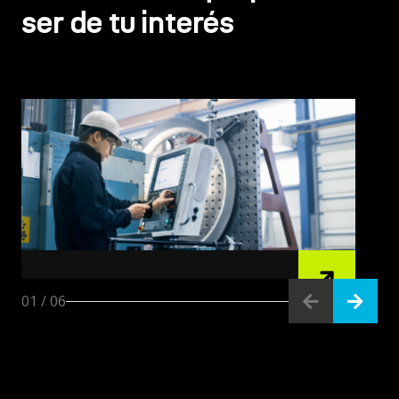
ser de tu interés
S/ 12420.0
01
/
06
Instrumentación y Control
Industrial
372.0 (horas académicas de 50 minutos)