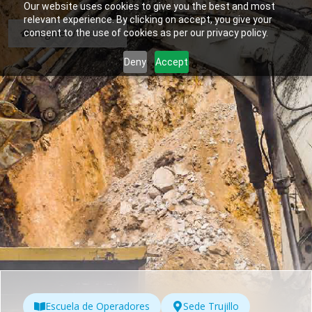
Our website uses cookies to give you the best and most
relevant experience. By clicking on accept, you give your
/
Segmento Adulto
/
Operación de Equipo Pesado en Gran Minería
consent to the use of cookies as per our privacy policy.
Deny
Accept
Escuela de Operadores
Sede Trujillo