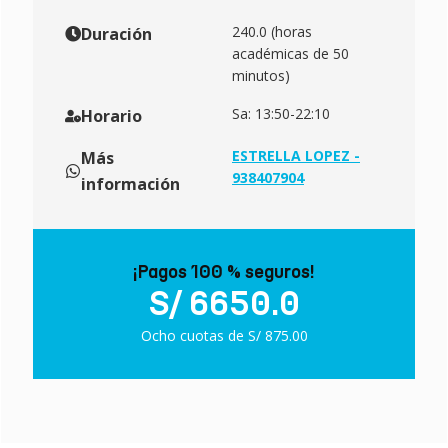
240.0 (horas
Duración
académicas de 50
minutos)
Sa: 13:50-22:10
Horario
ESTRELLA LOPEZ -
Más
938407904
información
¡Pagos 100 % seguros!
S/ 6650.0
Ocho cuotas de S/ 875.00