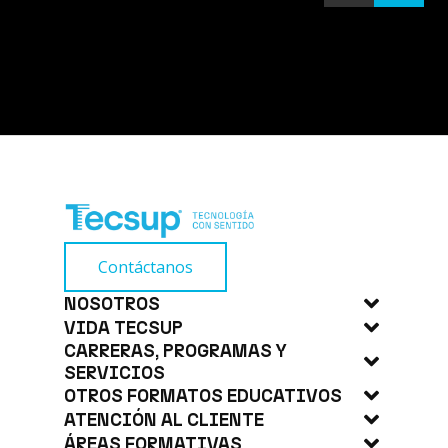
Instrumentación y Control
Industrial
372.0 (horas académicas de 50 minutos)
29/08/2026
Contáctanos
NOSOTROS
VIDA TECSUP
Acerca de Tecsup
CARRERAS, PROGRAMAS Y
Noticias
Trabaja con Nosotros
SERVICIOS
Blog
OTROS FORMATOS EDUCATIVOS
Carreras
ATENCIÓN AL CLIENTE
Eventos
CodiGo
Educación Continua
ÁREAS FORMATIVAS