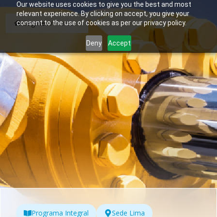
Our website uses cookies to give you the best and most
relevant experience. By clicking on accept, you give your
/
Segmento Adulto
/
Mantenimiento de Equipo Pesado
consent to the use of cookies as per our privacy policy.
Deny
Accept
Programa Integral
Sede Lima