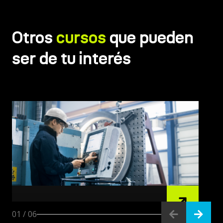
Otros
cursos
que pueden
ser de tu interés
S/ 12420.0
01
/
06