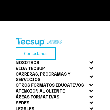
372.0 (horas académicas de 50 minutos)
29/08/2026
Contáctanos
NOSOTROS
VIDA TECSUP
Acerca de Tecsup
CARRERAS, PROGRAMAS Y
Noticias
Trabaja con Nosotros
SERVICIOS
Blog
OTROS FORMATOS EDUCATIVOS
Carreras
ATENCIÓN AL CLIENTE
Eventos
CodiGo
Educación Continua
ÁREAS FORMATIVAS
Atención de Solicitudes y Consultas -
Revista
Conversa
SEDES
Empresas
Electricidad y Electrónica
Cursos y Programas de Extensión
LEGALES
Escuela de Operadores