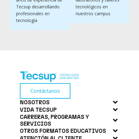
Tecsup desarrollando
tecnológicos en
profesionales en
nuestros campus
tecnología
Contáctanos
NOSOTROS
VIDA TECSUP
Acerca de Tecsup
CARRERAS, PROGRAMAS Y
Noticias
Trabaja con Nosotros
SERVICIOS
Blog
OTROS FORMATOS EDUCATIVOS
Carreras
ATENCIÓN AL CLIENTE