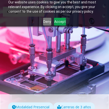
Our website uses cookies to give you the best and most
relevant experience. By clicking on accept, you give your
/
Segmento Joven
/
Tecnología de la Producción
consent to the use of cookies as per our privacy policy.
Deny
Accept
Modalidad Presencial
Carreras de 3 años